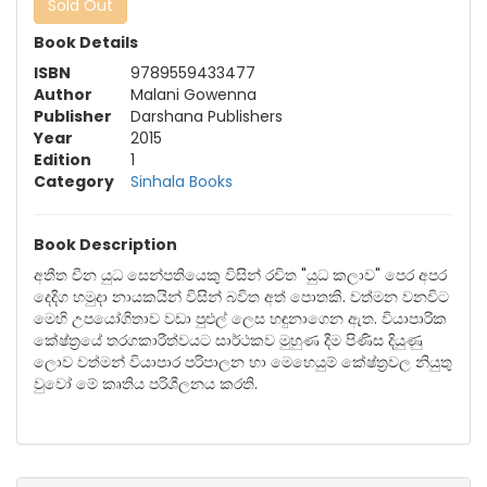
Sold Out
Book Details
ISBN
9789559433477
Author
Malani Gowenna
Publisher
Darshana Publishers
Year
2015
Edition
1
Category
Sinhala Books
Book Description
අතීත චීන යුධ සෙන්පතියෙකු විසින් රචිත "යුධ කලාව" පෙර අපර
දෙදිග හමුදා නායකයින් විසින් බවිත අත් පොතකි. වත්මන වනවිට
මෙහි උපයෝගිතාව වඩා පුළුල් ලෙස හඳුනාගෙන ඇත. වියාපාරික
කේෂ්ත්‍රයේ තරගකාරීත්වයට සාර්ථකව මුහුණ දීම පිණිස දියුණු
ලොව වත්මන් වියාපාර පරිපාලන හා මෙහෙයුම් කේෂ්ත්‍රවල නියුතු
වුවෝ මේ කෘතිය පරිශීලනය කරති.